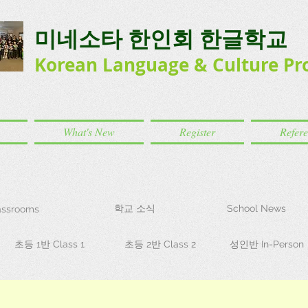
미네소타 한인회 한글학교
Korean Language
& Culture
Pr
What's New
Register
Refer
학교 소식
School News
ssrooms
초등 1반 Class 1
초등 2반 Class 2
성인반 In-Person