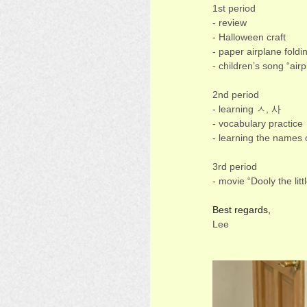
1st period 
- review 
- Halloween craft
- paper airplane foldi
- children’s song “airp
2nd period 
- learning ㅅ, 사
- vocabulary practice 
- learning the names 
3rd period 
- movie “Dooly the litt
Best regards,
Lee