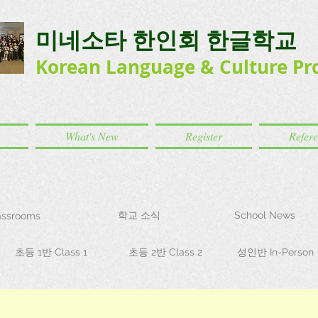
미네소타 한인회 한글학교
Korean Language
& Culture
Pr
What's New
Register
Refer
학교 소식
School News
ssrooms
초등 1반 Class 1
초등 2반 Class 2
성인반 In-Person