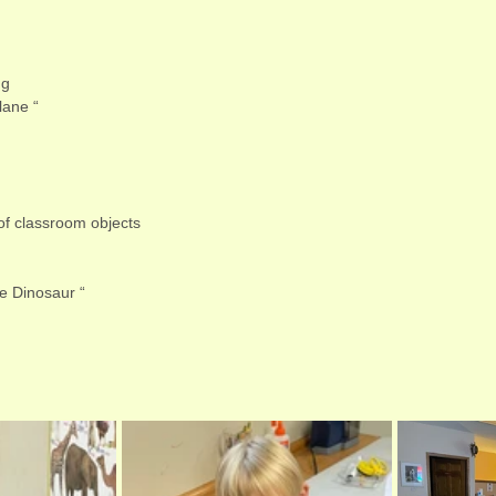
ng 
lane “
of classroom objects 
le Dinosaur “