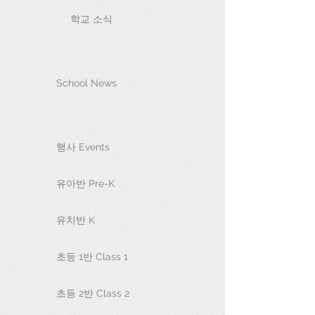
학교 소식
School News
행사 Events
유아반 Pre-K
유치반 K
초등 1반 Class 1
초등 2반 Class 2