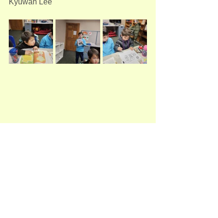
Kyuwan Lee
Pre-K (유아반)
See All
Recent Posts