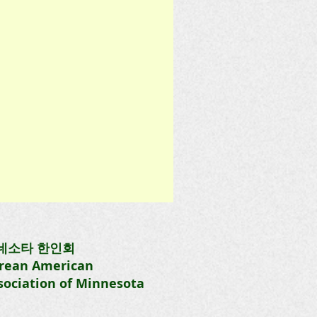
네소타 한인회
rean American
sociation of Minnesota