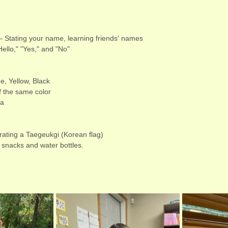
 – Stating your name, learning friends' names
Hello," "Yes," and "No"
e, Yellow, Black
f the same color
za
ating a Taegeukgi (Korean flag)
snacks and water bottles.