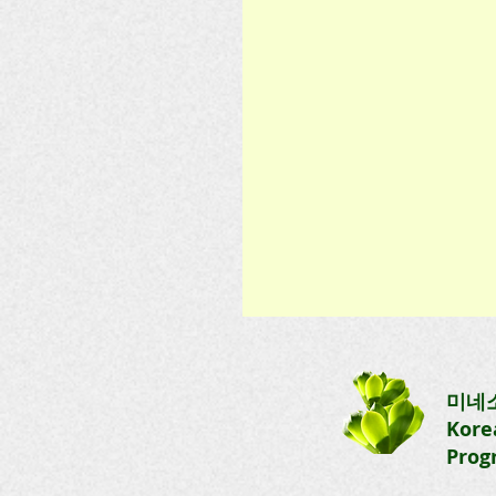
[유치반] 제10주 수업
수업일: 2026. 4. 12(일) 1:00-
미네
1교시-교재1 - 동화로 배우는
Kore
입문2 2교시-교재2 - 신나는
Prog
어 Week 10(4/12) 1교시 - 복
토끼와 타조 (자음 ㅌ) 2교시 -