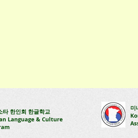
[유치반] 제9주 수업
3:40
수업일: 2026. 3. 29(일) 1:00-3:40
미
소타 한인회
한글학교
 한글
1교시-교재1 - 동화로 배우는 한글
Ko
an Language & Culture
 한국
입문2 2교시-교재2 - 신나는 한국
As
ram
습 -
어 Week 9(3/29) 1교시 - 복습 - 아
 여
기코끼리(자음ㅋ) 2교시 - 동요 ’코