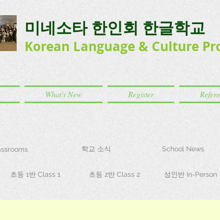
미네소타 한인회 한글학교
Korean Language
& Culture
Pr
What's New
Register
Refer
학교 소식
School News
ssrooms
초등 1반 Class 1
초등 2반 Class 2
성인반 In-Person