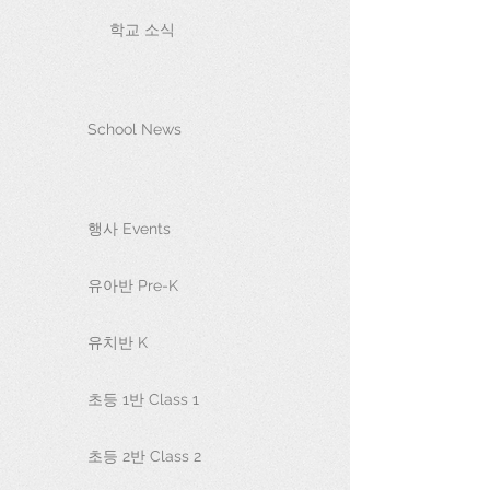
학교 소식
School News
행사 Events
유아반 Pre-K
유치반 K
초등 1반 Class 1
초등 2반 Class 2