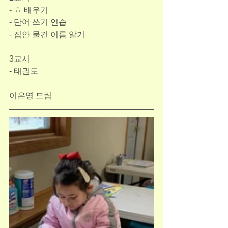
- ㅎ 배우기
- 단어 쓰기 연습
- 집안 물건 이름 알기
3교시
- 태권도
이은영 드림