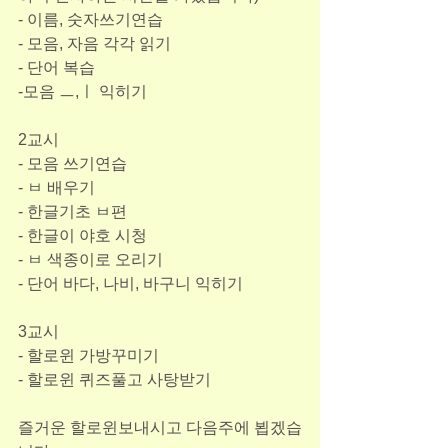
- 이름, 숫자쓰기연습
- 모음, 자음 각각 읽기
- 단어 복습
-모음 ㅡ,ㅣ 익히기
2교시
- 모음 쓰기연습 
- ㅂ 배우기
- 한글기초 ㅂ편 
- 한글이 야호 시청
- ㅂ 색종이로 오리기
- 단어 바다, 나비, 바구니 익히기
3교시
- 할로윈 가방꾸미기 
- 할로윈 퀴즈풀고 사탕받기 
즐거운 할로윈보내시고 다음주에 뵙겠습