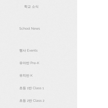
학교 소식
School News
행사 Events
유아반 Pre-K
유치반 K
초등 1반 Class 1
초등 2반 Class 2