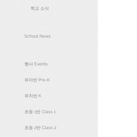
학교 소식
School News
행사 Events
유아반 Pre-K
유치반 K
초등 1반 Class 1
초등 2반 Class 2