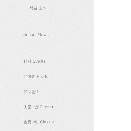
학교 소식
School News
행사 Events
유아반 Pre-K
유치반 K
초등 1반 Class 1
초등 2반 Class 2