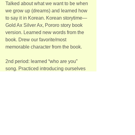
Talked about what we want to be when 
we grow up (dreams) and learned how 
to say it in Korean. Korean storytime—
Gold Ax Silver Ax, Pororo story book 
version. Learned new words from the 
book. Drew our favorite/most 
memorable character from the book.
2nd period: learned “who are you” 
song. Practiced introducing ourselves 
to others. Made “another me” masks. 
Did an obstacle course game singing 
“who are you” and playing rock scissors 
paper.
3rd period: watched a play “Red Bean 
Soup Grandma and Tiger” in lieu of the 
end of semester performance. 
Introduction to all the characters. Drew 