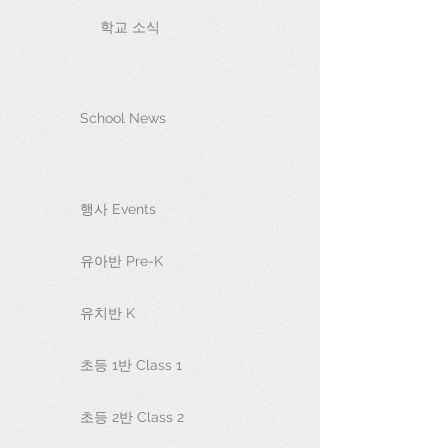
학교 소식
School News
행사 Events
유아반 Pre-K
유치반 K
초등 1반 Class 1
초등 2반 Class 2