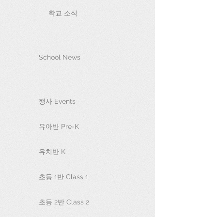
학교 소식
School News
행사 Events
유아반 Pre-K
유치반 K
초등 1반 Class 1
초등 2반 Class 2