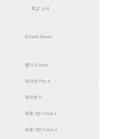
학교 소식
School News
행사 Events
유아반 Pre-K
유치반 K
초등 1반 Class 1
초등 2반 Class 2