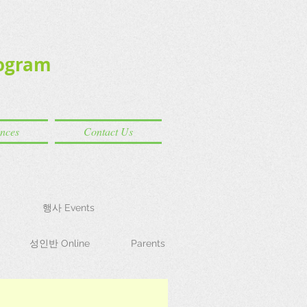
ogram
ences
Contact Us
행사 Events
성인반 Online
Parents