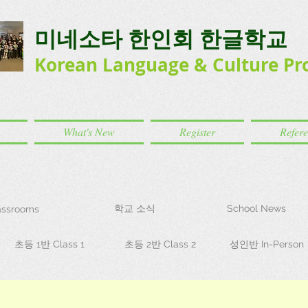
미네소타 한인회 한글학교
Korean Language
& Culture
Pr
What's New
Register
Refer
학교 소식
School News
ssrooms
초등 1반 Class 1
초등 2반 Class 2
성인반 In-Person