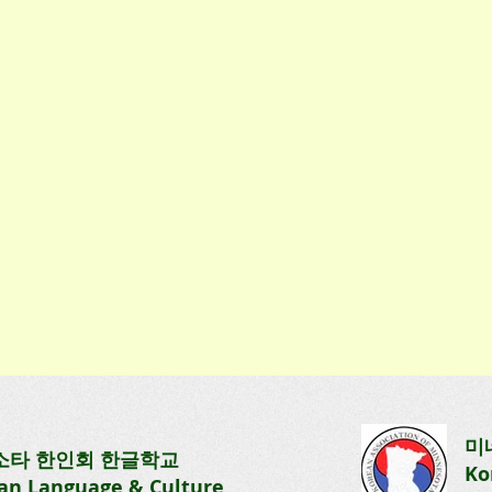
[초등1반] 제9주 수업
3:40
수업일: 2026. 3. 22(일) 1:00-3:40
미
소타 한인회
한글학교
 내용
안녕하세요! [Week 9] 수업 내용
Ko
an Language & Culture
동물관
전달해 드리겠습니다. 6과 계절에