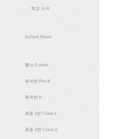
학교 소식
School News
행사 Events
유아반 Pre-K
유치반 K
초등 1반 Class 1
초등 2반 Class 2