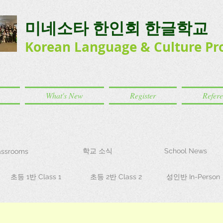
미네소타 한인회 한글학교
Korean Language
& Culture
Pr
What's New
Register
Refer
학교 소식
School News
ssrooms
초등 1반 Class 1
초등 2반 Class 2
성인반 In-Person