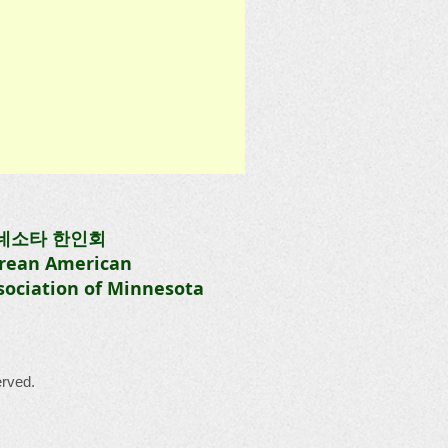
네소타 한인회
rean American
sociation of Minnesota
rved.