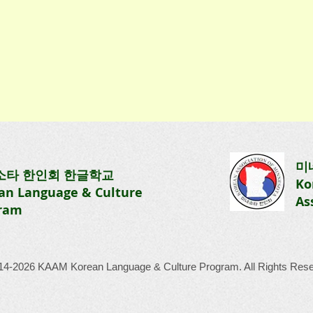
[초등1&2반] 제3주 수업
3:40
수업일: 2026. 2. 8(일) 1:00-3:40
미
소타 한인회
한글학교
내용입
안녕하세요! 2월 8일 수업내용입
Ko
an Language & Culture
 3과
니다. 지난 수업에서 숫자 1에서
As
ram
99까지 공부 했었는데 이번주는
 읽
백단위 천단위까지 심화학습을 진
과 3
행했습니다. [Week 3] Lesson 2 1
 3
교시: 숫자 읽기 1 - 9,999 (천단위)
14-2026 KAAM Korean Language & Culture Program. All Rights Rese
즐거운
2교시: 2과 월, 일, 요일 3교시: 발
 t
렌타인 카드 만들기 즐거운 한 주
보내세요