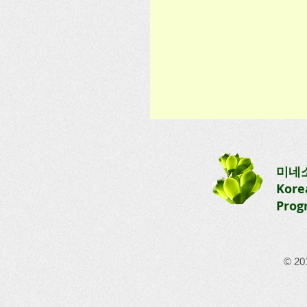
[초등1&2반] 제4주 수업
수업일: 2026. 2. 15(일) 1:00-
미네
안녕하세요! 2월 15일 수업
Kore
니다. 교과서 2과 심화 학습과
Prog
진도를 나갔습니다. [Week 4]
Lesson 3 1교시: 숫자 만단위
기, 날짜 말하기 연습 2교시: 2
과 문제풀이를 통해 읽기 연습
© 20
교시: 설 전통놀이: 윳놀이 
한 주 보내세요. Hello! Here is