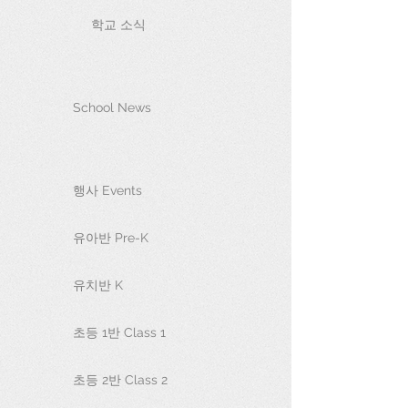
학교 소식
School News
행사 Events
유아반 Pre-K
유치반 K
초등 1반 Class 1
초등 2반 Class 2