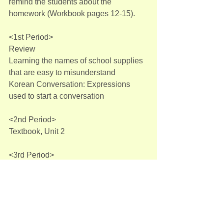
remind the students about the 
homework (Workbook pages 12-15).
<1st Period>
Review
Learning the names of school supplies 
that are easy to misunderstand
Korean Conversation: Expressions 
used to start a conversation
<2nd Period>
Textbook, Unit 2
<3rd Period>
Making a mini booklet: Old items vs. 
Modern items
See you next week!
Minsun Chang