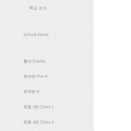
학교 소식
School News
행사 Events
유아반 Pre-K
유치반 K
초등 1반 Class 1
초등 2반 Class 2