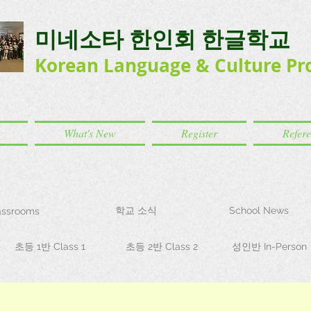
미네소타 한인회 한글학교
Korean Language
& Culture
Pr
What's New
Register
Refer
학교 소식
School News
ssrooms
초등 1반 Class 1
초등 2반 Class 2
성인반 In-Person