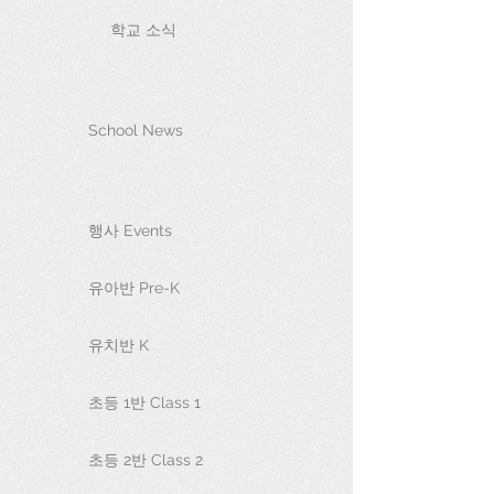
학교 소식
School News
행사 Events
유아반 Pre-K
유치반 K
초등 1반 Class 1
초등 2반 Class 2