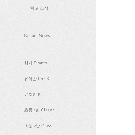
학교 소식
School News
행사 Events
유아반 Pre-K
유치반 K
초등 1반 Class 1
초등 2반 Class 2