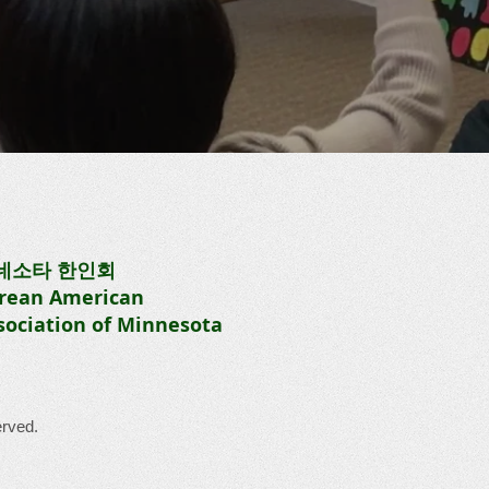
네소타 한인회
rean American
sociation of Minnesota
rved.