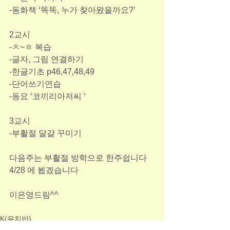
-동화책 ‘똑똑, 누가 찾아왔을까요?’
2교시
-ㅊ~ㅎ 복습
-글자, 그림 연결하기
-한글기초 p46,47,48,49
-단어쓰기연습
-동요 ‘코끼리아저씨 ‘
3교시
-부활절 달걀 꾸미기
다음주는 부활절 방학으로 한주쉽니다
4/28 에 뵙겠습니다 
이은영드림^^
K(유치반)