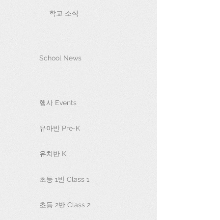
학교 소식
School News
행사 Events
유아반 Pre-K
유치반 K
초등 1반 Class 1
초등 2반 Class 2