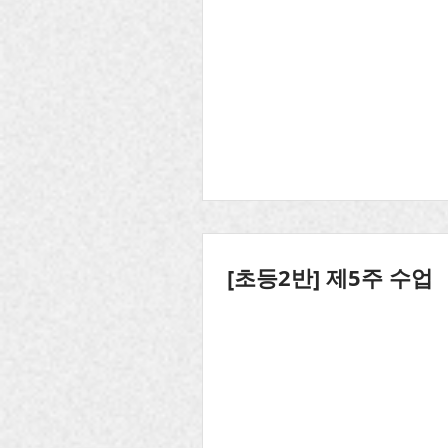
[초등2반] 제5주 수업