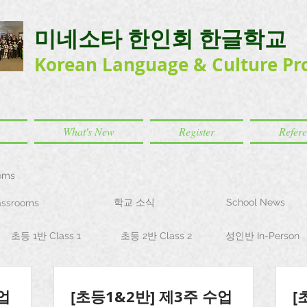
미네소타 한인회 한글학교
Korean Language
& Culture
Pr
What's New
Register
Refer
oms
학교 소식
School News
ssrooms
초등 1반 Class 1
초등 2반 Class 2
성인반 In-Person
업
[초등1&2반] 제3주 수업
[