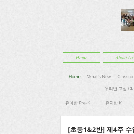
Home
About Us
Home
What's New
Classro
우리반 교실 Cla
유아반 Pre-K
유치반 K
[초등1&2반] 제4주 수