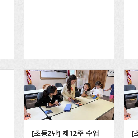
기
[초등2반] 제12주 수업
[