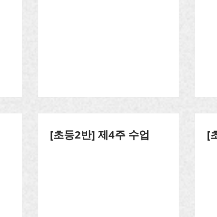
[초등2반] 제4주 수업
[