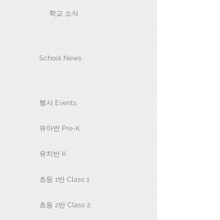
학교 소식
School News
행사 Events
유아반 Pre-K
유치반 K
초등 1반 Class 1
초등 2반 Class 2