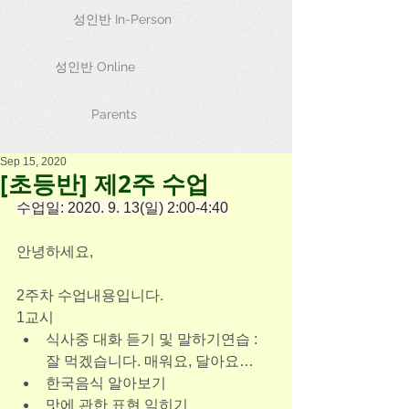
성인반 In-Person
성인반 Online
Parents
Sep 15, 2020
[초등반] 제2주 수업
수업일: 2020. 9. 13(일) 2:00-4:40
안녕하세요,
2주차 수업내용입니다.
1교시
식사중 대화 듣기 및 말하기연습 : 
잘 먹겠습니다. 매워요, 달아요…
한국음식 알아보기
맛에 관한 표현 익히기