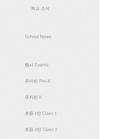
학교 소식
School News
행사 Events
유아반 Pre-K
유치반 K
초등 1반 Class 1
초등 2반 Class 2