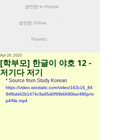
성인반 In-Person
성인반 Online
Parents
Apr 26, 2020
[학부모] 한글이 야호 12 -
저기다 저기
* Source from Study Korean
https://video.wixstatic.com/video/163c16_84
94f6dd42b1474c9a95d0f99b6680be/480p/m
p4/file.mp4