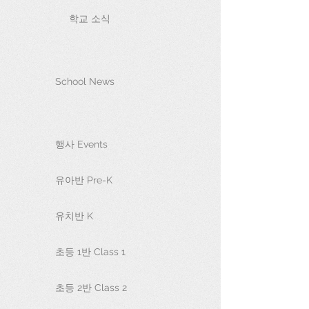
학교 소식
School News
행사 Events
유아반 Pre-K
유치반 K
초등 1반 Class 1
초등 2반 Class 2