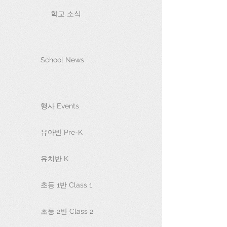
학교 소식
School News
행사 Events
유아반 Pre-K
유치반 K
초등 1반 Class 1
초등 2반 Class 2