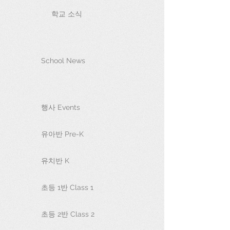
학교 소식
School News
행사 Events
유아반 Pre-K
유치반 K
초등 1반 Class 1
초등 2반 Class 2