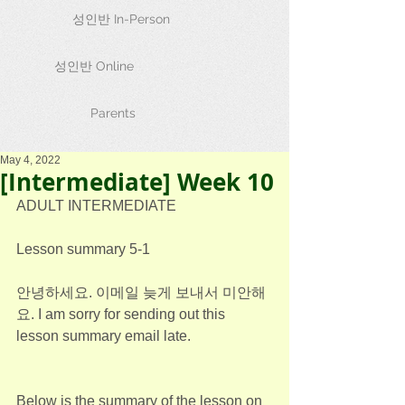
성인반 In-Person
성인반 Online
Parents
May 4, 2022
[Intermediate] Week 10
ADULT INTERMEDIATE
Lesson summary 5-1
안녕하세요. 이메일 늦게 보내서 미안해
요. I am sorry for sending out this 
lesson summary email late.
Below is the summary of the lesson on 