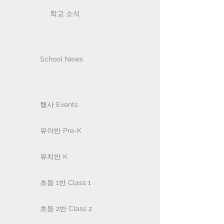
학교 소식
School News
행사 Events
유아반 Pre-K
유치반 K
초등 1반 Class 1
초등 2반 Class 2