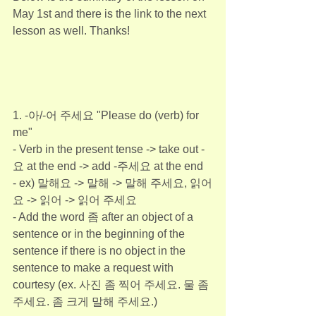
May 1st and there is the link to the next 
lesson as well. Thanks!
1. -아/-어 주세요 "Please do (verb) for 
me"
- Verb in the present tense -> take out -
요 at the end -> add -주세요 at the end
- ex) 말해요 -> 말해 -> 말해 주세요, 읽어
요 -> 읽어 -> 읽어 주세요
- Add the word 좀 after an object of a 
sentence or in the beginning of the 
sentence if there is no object in the 
sentence to make a request with 
courtesy (ex. 사진 좀 찍어 주세요. 물 좀 
주세요. 좀 크게 말해 주세요.)